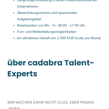
Langfristige Anstellung in einem zukunftsorientierten
Sachbearbeiter/in
Unternehmen
Verkaufsinnendienst (m/w/d)
Abwechslungsreiches und spannendes
Smurfit Westrock Deutschland GmbH
Aufgabengebiet
Arbeitszeiten von Mo - Fr: 08:00 - 17:00 Uhr
Haid bei Ansfelden, Ansfelden, Österreich
Fort- und Weiterbildungsmöglichkeiten
27 Apr, 2026
ein attraktives Gehalt von 2.300 EUR brutto pro Monat
SachbearbeiterIn Versicherung /
Schadenmanagement (m/w/d)
über cadabra Talent-
Bernegger GmbH
Experts
Molln, Österreich
23 Feb, 2023
WIR MACHEN ZWAR NICHT ALLES. ABER FINDEN
SachbearbeiterIn - Vertrieb
JEDEN.
Export (m/w/d)