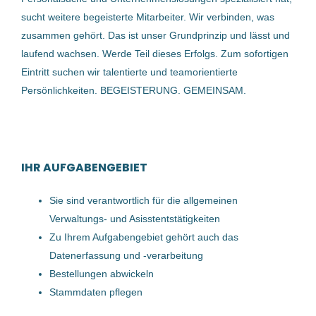
Welser Kieswerke Treul & Co. Gesellschaft m.b.H.
(1)
sucht weitere begeisterte Mitarbeiter. Wir verbinden, was
17 Dez, 2025
Smurfit Westrock Deutschland GmbH
(1)
zusammen gehört. Das ist unser Grundprinzip und lässt und
laufend wachsen. Werde Teil dieses Erfolgs. Zum sofortigen
Bernegger GmbH
(1)
Eintritt suchen wir talentierte und teamorientierte
Sachbearbeiter (m/w/d) im
Persönlichkeiten. BEGEISTERUNG. GEMEINSAM.
Bereich Rechts- und
Schadensfälle
GARTNER KG
Edt bei Lambach, Österreich
IHR AUFGABENGEBIET
13 Jan, 2026
Sie sind verantwortlich für die allgemeinen
Verwaltungs- und Asisstentstätigkeiten
SACHBEARBEITER (m/w/d)
Zu Ihrem Aufgabengebiet gehört auch das
Vollzeit
Datenerfassung und -verarbeitung
Bestellungen abwickeln
Welser Kieswerke Treul & Co. Gesellschaft m.b.H.
Stammdaten pflegen
Windhaag bei Freistadt, Österreich