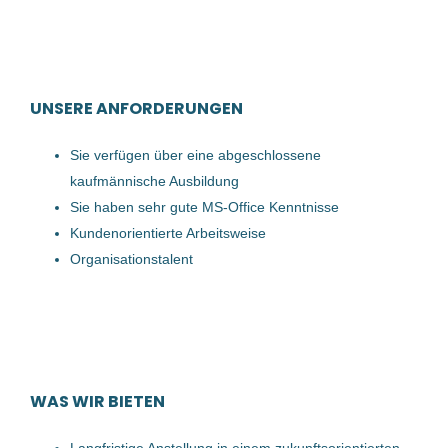
27 Jan, 2026
Sachbearbeiter (m/w/d)
UNSERE ANFORDERUNGEN
cadabra Talent-Experts
Sie verfügen über eine abgeschlossene
Oberösterreich, Österreich
kaufmännische Ausbildung
09 Okt, 2023
Sie haben sehr gute MS-Office Kenntnisse
Kundenorientierte Arbeitsweise
Organisationstalent
Sachbearbeiter (m/w/d)
cadabra Talent-Experts
Oberösterreich, Österreich
14 Sep, 2023
WAS WIR BIETEN