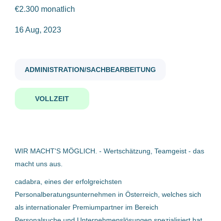
€2.300 monatlich
sachbearbeiter m w d
16 Aug, 2023
Gehaltsniveau
€20.000 - €40.000
(9)
ADMINISTRATION/SACHBEARBEITUNG
€40.000 - €75.000
(2)
Sachbearbeiter (m/w/d)
VOLLZEIT
cadabra Talent-Experts
Oberösterreich, Österreich
Firmenwortlaut
16 Aug, 2023
cadabra Talent-Experts
(3)
WIR MACHT'S MÖGLICH. - Wertschätzung, Teamgeist - das
macht uns aus.
DACHSER-Austria Gesellschaft m.b.H.
(1)
Sachbearbeiter (m/w/d) Export
cadabra, eines der erfolgreichsten
Seefracht
KE KELIT GmbH
(1)
Personalberatungsunternehmen in Österreich, welches sich
DACHSER-Austria Gesellschaft m.b.H.
GARTNER KG
(1)
als internationaler Premiumpartner im Bereich
Personalsuche und Unternehmenslösungen spezialisiert hat,
Pasching, Österreich