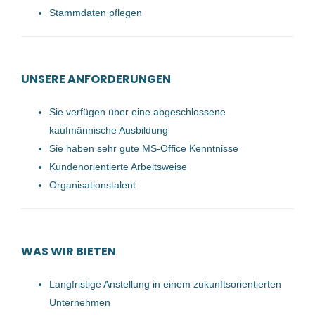
Stammdaten pflegen
27 Jan, 2026
Sachbearbeiter (m/w/d)
UNSERE ANFORDERUNGEN
cadabra Talent-Experts
Sie verfügen über eine abgeschlossene
Oberösterreich, Österreich
kaufmännische Ausbildung
09 Okt, 2023
Sie haben sehr gute MS-Office Kenntnisse
Kundenorientierte Arbeitsweise
Organisationstalent
Sachbearbeiter (m/w/d)
cadabra Talent-Experts
Oberösterreich, Österreich
WAS WIR BIETEN
16 Aug, 2023
Langfristige Anstellung in einem zukunftsorientierten
Unternehmen