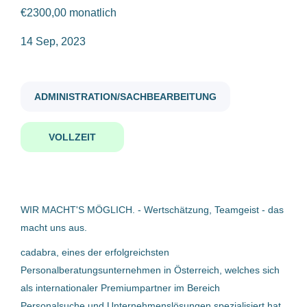
€2300,00 monatlich
sachbearbeiter m w d
14 Sep, 2023
Gehaltsniveau
€20.000 - €40.000
(9)
ADMINISTRATION/SACHBEARBEITUNG
€40.000 - €75.000
(2)
Sachbearbeiter (m/w/d)
VOLLZEIT
cadabra Talent-Experts
Oberösterreich, Österreich
Firmenwortlaut
14 Sep, 2023
cadabra Talent-Experts
(3)
WIR MACHT'S MÖGLICH. - Wertschätzung, Teamgeist - das
macht uns aus.
DACHSER-Austria Gesellschaft m.b.H.
(1)
Sachbearbeiter (m/w/d) Export
cadabra, eines der erfolgreichsten
Seefracht
KE KELIT GmbH
(1)
Personalberatungsunternehmen in Österreich, welches sich
DACHSER-Austria Gesellschaft m.b.H.
GARTNER KG
(1)
als internationaler Premiumpartner im Bereich
Personalsuche und Unternehmenslösungen spezialisiert hat,
Pasching, Österreich