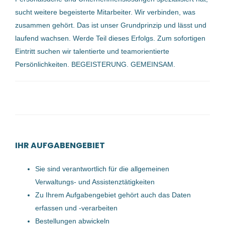
Welser Kieswerke Treul & Co. Gesellschaft m.b.H.
(1)
sucht weitere begeisterte Mitarbeiter. Wir verbinden, was
17 Dez, 2025
Smurfit Westrock Deutschland GmbH
(1)
zusammen gehört. Das ist unser Grundprinzip und lässt und
laufend wachsen. Werde Teil dieses Erfolgs. Zum sofortigen
Bernegger GmbH
(1)
Eintritt suchen wir talentierte und teamorientierte
Sachbearbeiter (m/w/d) im
Persönlichkeiten. BEGEISTERUNG. GEMEINSAM.
Bereich Rechts- und
Schadensfälle
GARTNER KG
Edt bei Lambach, Österreich
13 Jan, 2026
IHR AUFGABENGEBIET
SACHBEARBEITER (m/w/d)
Sie sind verantwortlich für die allgemeinen
Vollzeit
Verwaltungs- und Assistenztätigkeiten
Zu Ihrem Aufgabengebiet gehört auch das Daten
Welser Kieswerke Treul & Co. Gesellschaft m.b.H.
erfassen und -verarbeiten
Windhaag bei Freistadt, Österreich
Bestellungen abwickeln