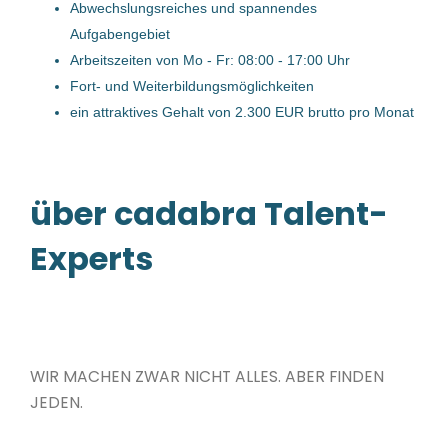
Sachbearbeiter/in
Abwechslungsreiches und spannendes
Verkaufsinnendienst (m/w/d)
Aufgabengebiet
Arbeitszeiten von Mo - Fr: 08:00 - 17:00 Uhr
Smurfit Westrock Deutschland GmbH
Fort- und Weiterbildungsmöglichkeiten
Haid bei Ansfelden, Ansfelden, Österreich
ein attraktives Gehalt von 2.300 EUR brutto pro Monat
27 Apr, 2026
über cadabra Talent-
SachbearbeiterIn Versicherung /
Schadenmanagement (m/w/d)
Experts
Bernegger GmbH
Molln, Österreich
23 Feb, 2023
WIR MACHEN ZWAR NICHT ALLES. ABER FINDEN
JEDEN.
SachbearbeiterIn - Vertrieb
Export (m/w/d)