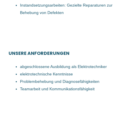
TEUFELBERGER Holding Aktiengesellschaft
(1)
Instandsetzungsarbeiten: Gezielte Reparaturen zur
Betriebselektriker (m/w/d)
Behebung von Defekten
Bernegger GmbH
Enns, Österreich
23 Feb, 2023
UNSERE ANFORDERUNGEN
Betriebselektriker (m/w/d)
abgeschlossene Ausbildung als Elektrotechniker
cadabra Talent-Experts
elektrotechnische Kenntnisse
Oberösterreich, Österreich
Problembehebung und Diagnosefähigkeiten
09 Okt, 2023
Teamarbeit und Kommunikationsfähigkeit
Betriebselektriker (m/w/d)
cadabra Talent-Experts