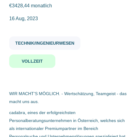
€3428,44 monatlich
Anstellungsart
betriebselektriker m w d
16 Aug, 2023
Vollzeit
(17)
TECHNIK/INGENIEURWESEN
Betriebselektriker (m/w/d)
Gehaltsniveau
VOLLZEIT
cadabra Talent-Experts
€20.000 - €40.000
(7)
Oberösterreich, Österreich
16 Aug, 2023
€40.000 - €75.000
(13)
WIR MACHT'S MÖGLICH. - Wertschätzung, Teamgeist - das
macht uns aus.
Betriebselektriker (m/w/d)
cadabra, eines der erfolgreichsten
Firmenwortlaut
Ferchau Management GmbH
Personalberatungsunternehmen in Österreich, welches sich
Bernegger GmbH
(3)
als internationaler Premiumpartner im Bereich
Linz, Österreich
Personalsuche und Unternehmenslösungen spezialisiert hat,