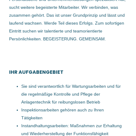
05 Aug, 2026
cadabra Talent-Experts
(3)
sucht weitere begeisterte Mitarbeiter. Wir verbinden, was
LOC Holz GmbH
(1)
zusammen gehört. Das ist unser Grundprinzip und lässt und
laufend wachsen. Werde Teil dieses Erfolgs. Zum sofortigen
Betriebselektriker (m/w/d)
machland obst- und gemüsedelikatessen gmbh
(1)
Eintritt suchen wir talentierte und teamorientierte
Wacker Neuson Linz GmbH
Persönlichkeiten. BEGEISTERUNG. GEMEINSAM.
SPAR Österreichische Warenhandels-AG
(1)
Hörsching, Österreich
TRUMPF Maschinen Austria GmbH + Co. KG
(1)
25 Jun, 2026
TANN Holding GmbH
(1)
IHR AUFGABENGEBIET
POLYTEC Holding AG
(1)
Elektrotechniker/
Sie sind verantwortlich für Wartungsarbeiten und für
Betriebselektriker (m/w/d)
Smurfit Westrock Deutschland GmbH
(1)
die regelmäßige Kontrolle und Pflege der
machland obst- und gemüsedelikatessen gmbh
DANKÜCHEN Möbelfabrik M. Danzer GmbH
(1)
Anlagentechnik für reibungslosen Betrieb
Naarn im Machland, Österreich
Inspektionsarbeiten gehören auch zu Ihren
Ferchau Management GmbH
(1)
Tätigkeiten
29 Apr, 2026
Wacker Neuson Linz GmbH
(1)
Instandhaltungsarbeiten: Maßnahmen zur Erhaltung
und Wiederherstellung der Funktionsfähigkeit