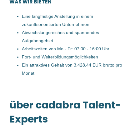
WAS WIR BIETEN
Oberösterreich, Österreich
14 Sep, 2023
Eine langfristige Anstellung in einem
zukunftsorientierten Unternehmen
Abwechslungsreiches und spannendes
Betriebselektriker (m/w/d)
Aufgabengebiet
Arbeitszeiten von Mo - Fr: 07:00 - 16:00 Uhr
Bernegger GmbH
Fort- und Weiterbildungsmöglichkeiten
Enns, Österreich
Ein attraktives Gehalt von 3.428,44 EUR brutto pro
04 Mai, 2023
Monat
Betriebselektriker für die
Instandhaltung (m/w/d)
über cadabra Talent-
TEUFELBERGER Holding Aktiengesellschaft
Experts
Wels, Österreich
29 Jul, 2026