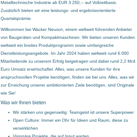
Metalltechnische Industrie ab EUR 3.250,-- auf Vollzeitbasis.
Oberösterreich, Österreich
Zusätzlich bieten wir eine leistungs- und ergebnisorientierte
16 Aug, 2023
Quartalsprämie.
Willkommen bei Wacker Neuson, einem weltweit führenden Anbieter
Betriebselektriker (m/w/d)
von Baugeräten und Kompaktmaschinen. Wir bieten unseren Kunden
weltweit ein breites Produktprogramm sowie umfangreiche
Bernegger GmbH
Dienstleistungsangebote. Im Jahr 2024 haben weltweit rund 6.000
Enns, Österreich
Mitarbeitende zu unserem Erfolg beigetragen und dabei rund 2,2 Mrd.
04 Mai, 2023
Euro Umsatz erwirtschaftet. Alles, was unsere Kunden für ihre
anspruchsvollen Projekte benötigen, finden sie bei uns. Alles, was wir
zur Erreichung unserer ambitionierten Ziele benötigen, sind Originale
Betriebselektriker für die
wie Sie!
Instandhaltung (m/w/d)
Was wir Ihnen bieten
TEUFELBERGER Holding Aktiengesellschaft
Wir stärken uns gegenseitig: Teamgeist ist unsere Superpower
Open Culture: Immer ein Ohr für Ideen und Raum, diese zu
Wels, Österreich
verwirklichen
29 Jul, 2026
Visionäre Projekte, die auf Input warten