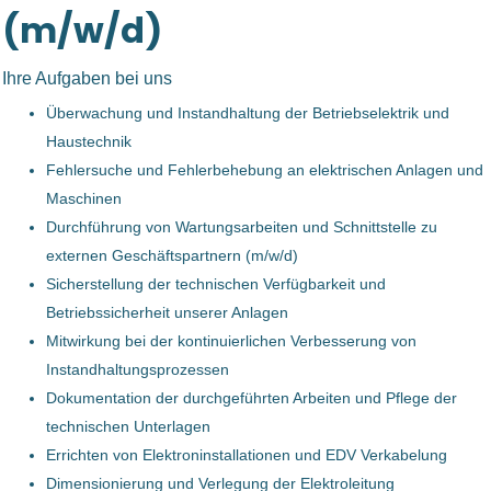
05 Aug, 2026
cadabra Talent-Experts
(3)
(m/w/d)
LOC Holz GmbH
(1)
Ihre Aufgaben bei uns
Elektrotechniker/
machland obst- und gemüsedelikatessen gmbh
(1)
Überwachung und Instandhaltung der Betriebselektrik und
Betriebselektriker (m/w/d)
Haustechnik
SPAR Österreichische Warenhandels-AG
(1)
machland obst- und gemüsedelikatessen gmbh
Fehlersuche und Fehlerbehebung an elektrischen Anlagen und
TRUMPF Maschinen Austria GmbH + Co. KG
(1)
Naarn im Machland, Österreich
Maschinen
Durchführung von Wartungsarbeiten und Schnittstelle zu
TANN Holding GmbH
(1)
29 Apr, 2026
externen Geschäftspartnern (m/w/d)
POLYTEC Holding AG
(1)
Sicherstellung der technischen Verfügbarkeit und
Betriebssicherheit unserer Anlagen
Betriebselektriker (m/w/d)
Smurfit Westrock Deutschland GmbH
(1)
Mitwirkung bei der kontinuierlichen Verbesserung von
Bernegger GmbH
DANKÜCHEN Möbelfabrik M. Danzer GmbH
(1)
Instandhaltungsprozessen
Enns, Österreich
Dokumentation der durchgeführten Arbeiten und Pflege der
Ferchau Management GmbH
(1)
technischen Unterlagen
23 Feb, 2023
Wacker Neuson Linz GmbH
(1)
Errichten von Elektroninstallationen und EDV Verkabelung
Dimensionierung und Verlegung der Elektroleitung