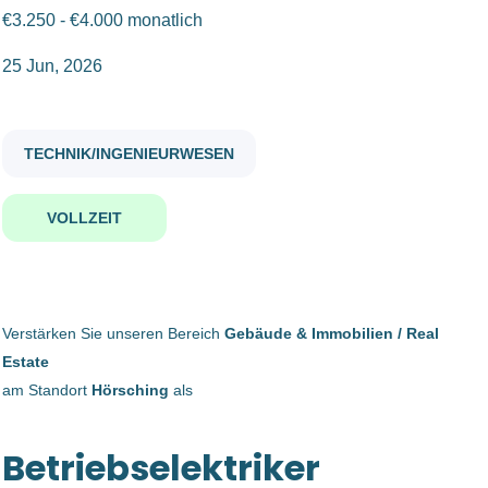
€3.250 - €4.000 monatlich
Anstellungsart
betriebselektriker m w d
25 Jun, 2026
Vollzeit
(17)
TECHNIK/INGENIEURWESEN
Betriebselektriker (m/w/d)
Gehaltsniveau
VOLLZEIT
Wacker Neuson Linz GmbH
€20.000 - €40.000
(7)
Hörsching, Österreich
25 Jun, 2026
€40.000 - €75.000
(13)
Verstärken Sie unseren Bereich
Gebäude & Immobilien / Real
Estate
Betriebselektriker (m/w/d)
am Standort
Hörsching
als
Firmenwortlaut
Ferchau Management GmbH
Betriebselektriker
Bernegger GmbH
(3)
Linz, Österreich