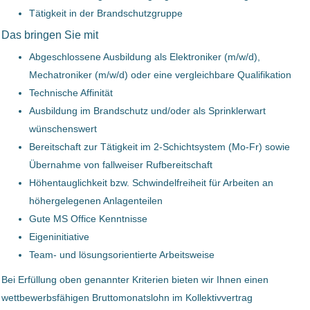
TEUFELBERGER Holding Aktiengesellschaft
(1)
Betriebselektriker (m/w/d)
Tätigkeit in der Brandschutzgruppe
Das bringen Sie mit
cadabra Talent-Experts
Abgeschlossene Ausbildung als Elektroniker (m/w/d),
Oberösterreich, Österreich
Mechatroniker (m/w/d) oder eine vergleichbare Qualifikation
09 Okt, 2023
Technische Affinität
Ausbildung im Brandschutz und/oder als Sprinklerwart
wünschenswert
Betriebselektriker (m/w/d)
Bereitschaft zur Tätigkeit im 2-Schichtsystem (Mo-Fr) sowie
Übernahme von fallweiser Rufbereitschaft
cadabra Talent-Experts
Höhentauglichkeit bzw. Schwindelfreiheit für Arbeiten an
Oberösterreich, Österreich
höhergelegenen Anlagenteilen
14 Sep, 2023
Gute MS Office Kenntnisse
Eigeninitiative
Team- und lösungsorientierte Arbeitsweise
Betriebselektriker (m/w/d)
Bei Erfüllung oben genannter Kriterien bieten wir Ihnen einen
cadabra Talent-Experts
wettbewerbsfähigen Bruttomonatslohn im Kollektivvertrag