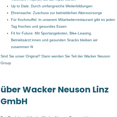
Up to Date: Durch umfangreiche Weiterbildungen
Ehrensache: Zuschuss zur betrieblichen Altersvorsorge
Betriebselektriker/in (m/w/d)
Für Kochmuffel: In unserem Mitarbeiterrestaurant gibt es jeden
TANN Holding GmbH
Tag frisches und gesundes Essen
Fit for Future: Mit Sportangeboten, Bike-Leasing,
Traun, Österreich
Betriebsärzt:innen und gesunden Snacks bleiben wir
08 Jul, 2026
zusammen fit
Sind Sie unser Original? Dann werden Sie Teil der Wacker Neuson
Betriebselektriker/in (m/w/d)
Group.
Smurfit Westrock Deutschland GmbH
Ansfelden, Österreich
über Wacker Neuson Linz
27 Apr, 2026
GmbH
Betriebselektriker/Mechatroniker
(m/w/d)