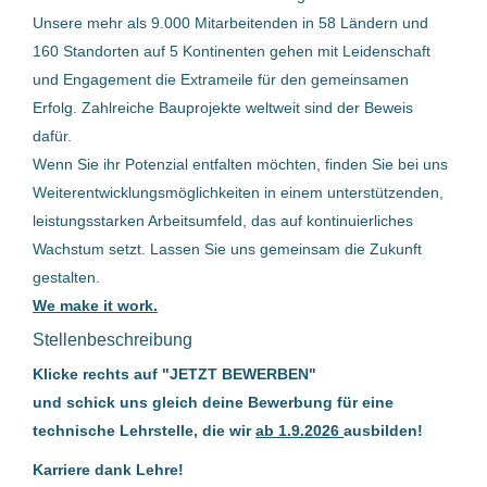
19 Jan, 2026
Unsere mehr als 9.000 Mitarbeitenden in 58 Ländern und
€40.000 - €75.000
(30)
160 Standorten auf 5 Kontinenten gehen mit Leidenschaft
€200.000 und bis zu
(1)
und Engagement die Extrameile für den gemeinsamen
Technikprofi für die
Erfolg. Zahlreiche Bauprojekte weltweit sind der Beweis
Instandhaltung (m/w/d)
dafür.
Steinbach International GmbH
Wenn Sie ihr Potenzial entfalten möchten, finden Sie bei uns
Firmenwortlaut
Weiterentwicklungsmöglichkeiten in einem unterstützenden,
Schwertberg, Österreich
leistungsstarken Arbeitsumfeld, das auf kontinuierliches
Steinbach International GmbH
(5)
03 Aug, 2026
Wachstum setzt. Lassen Sie uns gemeinsam die Zukunft
Rosenbauer International AG
(5)
gestalten.
We make it work.
Mitarbeiter Auftragsabwicklung
Österreichische Postbus Aktiengesellschaft
(4)
(m/w/d)
Stellenbeschreibung
Wacker Neuson Linz GmbH
(4)
Klicke rechts auf "JETZT BEWERBEN"
Starlim Spritzguss GmbH
Autohaus Ortner GmbH
(3)
und schick uns gleich deine Bewerbung für eine
Marchtrenk, Österreich
technische Lehrstelle, die wir
ab 1.9.2026
ausbilden!
voestalpine AG
(3)
29 Jul, 2026
Karriere dank Lehre!