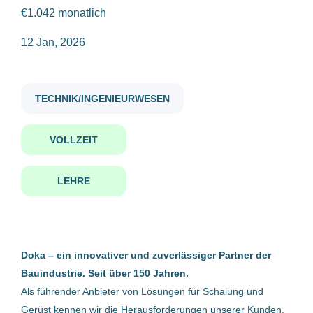
€1.042 monatlich
Spedition/Logistik
(1)
technische lehre ab
12 Jan, 2026
Vertrieb/Handel
(1)
TECHNIK/INGENIEURWESEN
Technische Lehre - ab 1.9.2026
Anstellungsart
VOLLZEIT
Doka Österreich GmbH
Vollzeit
(48)
Amstetten, Österreich
Lehre
(7)
LEHRE
12 Jan, 2026
Technische Lehre - ab 1.9.2026
Gehaltsniveau
Doka – ein innovativer und zuverlässiger Partner der
Doka Österreich GmbH
Bauindustrie. Seit über 150 Jahren.
bis zu €20.000
(7)
Als führender Anbieter von Lösungen für Schalung und
Amstetten, Österreich
€20.000 - €40.000
(28)
Gerüst kennen wir die Herausforderungen unserer Kunden.