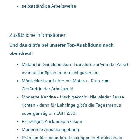
Facharbeiter für Stahlseile
selbstständige Arbeitsweise
(m/w/d)
Glogar GmbH
(1)
Bechtle AG
(1)
TEUFELBERGER Holding Aktiengesellschaft
Wels, Österreich
Zusätzliche Informationen
29 Jul, 2026
Und das gibt's bei unserer Top-Ausbildung noch
obendrauf:
Mitfahrt in Shuttlebussen: Transfers zur/von der Arbeit
Mitarbeiter Arbeitsvorbereitung
eventuell möglich, aber nicht garantiert
& Disposition (m/w/d)
Möglichkeit zur Lehre mit Matura - Kurs zum
Rosenbauer International AG
Großteil in der Arbeitszeit!
Moderne Kantine - frisch gekocht! Nie wieder Jause
Asten, Österreich
richten - denn für Lehrlinge gibt's die Tagesmenüs
29 Jul, 2026
supergünstig um EUR 2,50!
Freiwilliges Auslandspraktikum
Modernste Arbeitsumgebung
Arbeitstechniker/in
Prämien für besondere Leistungen in Berufsschule
Flughafenlöschfahrzeuge