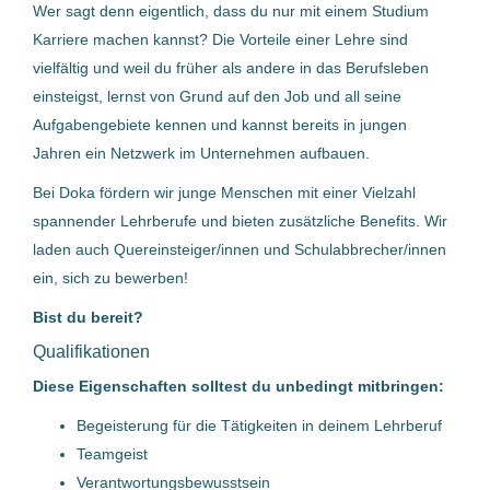
Fronius International GmbH
(3)
Wer sagt denn eigentlich, dass du nur mit einem Studium
Karriere machen kannst? Die Vorteile einer Lehre sind
Doka Österreich GmbH
(2)
CAD Konstrukteur/in /
vielfältig und weil du früher als andere in das Berufsleben
Techniker/in - Holzbau
Strabag AG
(2)
einsteigst, lernst von Grund auf den Job und all seine
Swietelsky AG
Aufgabengebiete kennen und kannst bereits in jungen
Swietelsky AG
(2)
Jahren ein Netzwerk im Unternehmen aufbauen.
Schlüßlberg, Österreich
Sprecher Automotion GmbH
(2)
Bei Doka fördern wir junge Menschen mit einer Vielzahl
29 Jul, 2026
TEUFELBERGER Holding Aktiengesellschaft
(2)
spannender Lehrberufe und bieten zusätzliche Benefits. Wir
laden auch Quereinsteiger/innen und Schulabbrecher/innen
Starlim Spritzguss GmbH
(1)
Facharbeiter für Stahlseile
ein, sich zu bewerben!
(m/w/d)
MANWORK Personalmanagement GmbH
(1)
Bist du bereit?
TEUFELBERGER Holding Aktiengesellschaft
Qualifikationen
Bell Food Group AG
(1)
Wels, Österreich
Diese Eigenschaften solltest du unbedingt mitbringen:
EREMA Group GmbH
(1)
29 Jul, 2026
Begeisterung für die Tätigkeiten in deinem Lehrberuf
Schachermayer GmbH
(1)
Teamgeist
Verantwortungsbewusstsein
Voith – Werke Ing. A. Fritz Voith GmbH. & Co. KG.
(1)