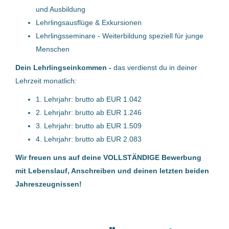
und Ausbildung
(m/w/d)
Lehrlingsausflüge & Exkursionen
Rosenbauer International AG
Lehrlingsseminare - Weiterbildung speziell für junge
Menschen
Leonding, Österreich
29 Jul, 2026
Dein Lehrlingseinkommen -
das verdienst du in deiner
Lehrzeit monatlich:
1. Lehrjahr: brutto ab EUR 1.042
Anwendungstechniker/in Elektrik
2. Lehrjahr: brutto ab EUR 1.246
/ Elektronik, Bereich
3. Lehrjahr: brutto ab EUR 1.509
Komponenten (m/w/d)
4. Lehrjahr: brutto ab EUR 2.083
Rosenbauer International AG
Wir freuen uns auf deine VOLLSTÄNDIGE Bewerbung
Leonding, Österreich
mit Lebenslauf, Anschreiben und deinen letzten beiden
Jahreszeugnissen!
29 Jul, 2026
Hydraulik-Engineer für