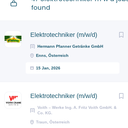
found
Elektrotechniker (m/w/d)
Hermann Pfanner Getränke GmbH
Enns, Österreich
15 Jan, 2026
Elektrotechniker (m/w/d)
Voith – Werke Ing. A. Fritz Voith GmbH. &
Co. KG.
Traun, Österreich