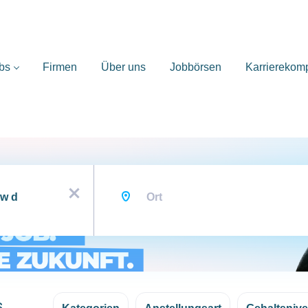
bs
Firmen
Über uns
Jobbörsen
Karrierekom
Ort
x
s