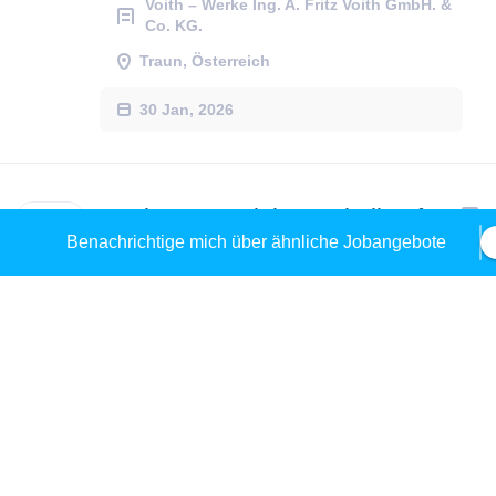
Voith – Werke Ing. A. Fritz Voith GmbH. &
Co. KG.
Traun, Österreich
30 Jan, 2026
Lehre zum Elektrotechniker für
Benachrichtige mich über ähnliche Jobangebote
Anlagen- und Betriebstechnik
(m/w/d)
Hermann Pfanner Getränke GmbH
Enns, Österreich
22 Dez, 2025