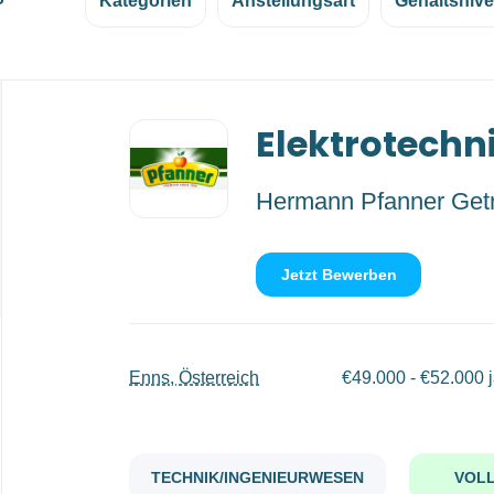
Kategorien
Anstellungsart
Gehaltsniv
Back
Elektrotechn
to
job
list
Hermann Pfanner Ge
Jetzt Bewerben
Enns, Österreich
€49.000 - €52.000 j
TECHNIK/INGENIEURWESEN
VOLL