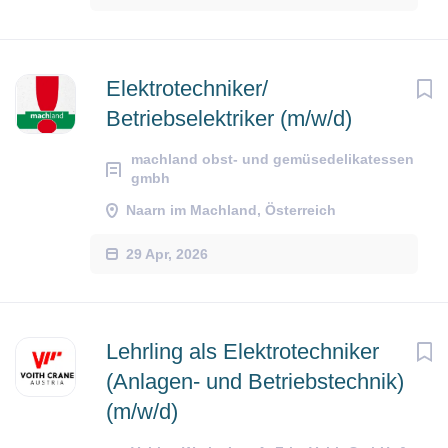
Elektrotechniker/
Betriebselektriker (m/w/d)
machland obst- und gemüsedelikatessen
gmbh
Naarn im Machland, Österreich
29 Apr, 2026
Lehrling als Elektrotechniker
(Anlagen- und Betriebstechnik)
(m/w/d)